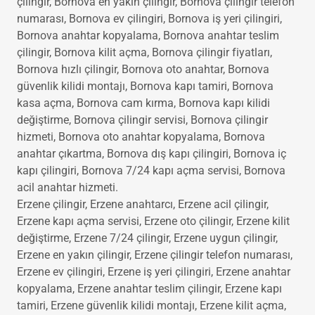
kilit değiştirme, Bornova 7/24 çilingir, Bornova uygun
çilingir, Bornova en yakın çilingir, Bornova çilingir telefon
numarası, Bornova ev çilingiri, Bornova iş yeri çilingiri,
Bornova anahtar kopyalama, Bornova anahtar teslim
çilingir, Bornova kilit açma, Bornova çilingir fiyatları,
Bornova hızlı çilingir, Bornova oto anahtar, Bornova
güvenlik kilidi montajı, Bornova kapı tamiri, Bornova
kasa açma, Bornova cam kırma, Bornova kapı kilidi
değiştirme, Bornova çilingir servisi, Bornova çilingir
hizmeti, Bornova oto anahtar kopyalama, Bornova
anahtar çıkartma, Bornova dış kapı çilingiri, Bornova iç
kapı çilingiri, Bornova 7/24 kapı açma servisi, Bornova
acil anahtar hizmeti.
Erzene çilingir, Erzene anahtarcı, Erzene acil çilingir,
Erzene kapı açma servisi, Erzene oto çilingir, Erzene kilit
değiştirme, Erzene 7/24 çilingir, Erzene uygun çilingir,
Erzene en yakın çilingir, Erzene çilingir telefon numarası,
Erzene ev çilingiri, Erzene iş yeri çilingiri, Erzene anahtar
kopyalama, Erzene anahtar teslim çilingir, Erzene kapı