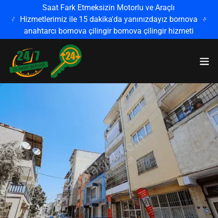
Saat Fark Etmeksizin Motorlu ve Araçlı
Hizmetlerimiz ile 15 dakika'da yanınızdayız bornova
anahtarcı bornova çilingir bornova çilingir hizmeti