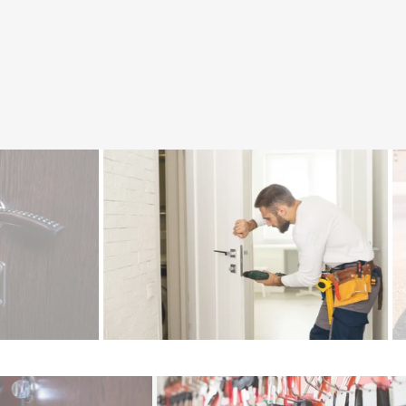
Çamdibi çilingir, Işıkkent çilingir, Mevlana Mahallesi çilingir,
Altındağ çilingir