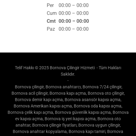
Çar
00:00 – 00:00
Per
00:00 – 00:00
Cum
00:00 – 00:00
Cmt
00:00 – 00:00
Paz
00:00 – 00:00
Telif Hakkı © 2025 Bornova Çilingir Hizmeti - Tüm Hakları
Saklıdır.
-
Bornova çilingir, Bornova anahtarcı, Bornova 7/24 çilingir,
Bornova acil çilingir, Bornova kapı açma, Bornova oto çilingir,
Bornova demir kapı açma, Bornova asansör kapısı açma,
Bornova Amerikan kapısı açma, Bornova oda kapısı açma,
Bornova çelik kapı açma, Bornova güvenlik kapısı açma, Bornova
ev kapısı açma, Bornova iş yeri kapısı açma, Bornova oto
anahtar, Bornova çilingir fiyatları, Bornova uygun çilingir,