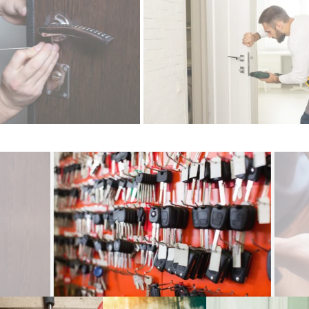
Çamdibi çilingir, Işıkkent çilingir, Mevlana Mahallesi çilingir,
Altındağ çilingir